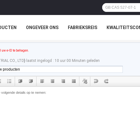
DUCTEN
ONGEVEER ONS
FABRIEKSREIS
KWALITEITSCO
l uw e-ID te behagen.
RIAL CO., LTD
)
laatst ingelogd : 10 uur 00 Minuten geleden