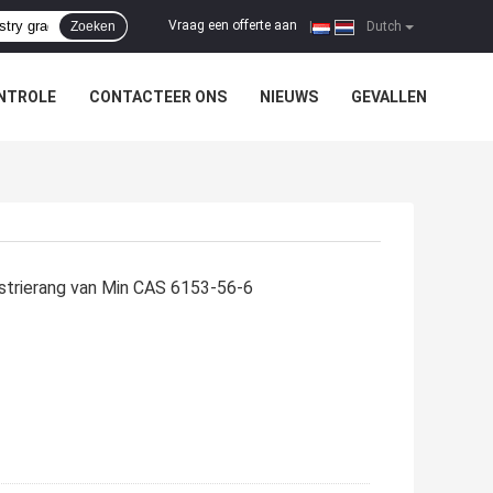
Vraag een offerte aan
Zoeken
|
Dutch
NTROLE
CONTACTEER ONS
NIEUWS
GEVALLEN
ustrierang van Min CAS 6153-56-6