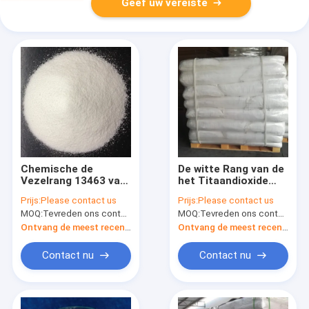
Geef uw vereiste
Chemische de
De witte Rang van de
Vezelrang 13463 van
het Titaandioxide
het Anatasetio2
Chemische Vezel van
Prijs:
Please contact us
Prijs:
Please contact us
Titaandioxide 67 7
Poederanatase voor
MOQ:
Tevreden ons contacteren
MOQ:
Tevreden ons contacteren
voor Viscosevezel
Polyestervezel
Ontvang de meest recente Prijs
Ontvang de meest recente Prijs
Contact nu
Contact nu