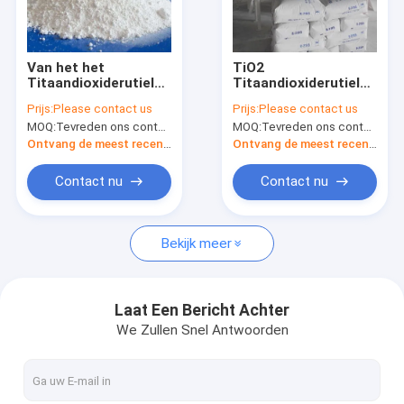
Contacteer ons
Van het het
TiO2
Titaandioxiderutiel
Titaandioxiderutiel
Natrium hydrosulphite
van CAS 1317-80-2
en Anatase-de
Prijs:
Please contact us
Prijs:
Please contact us
TiO2 Hoge Dekking
Industrierang CAS
MOQ:
Tevreden ons contacteren
MOQ:
Tevreden ons contacteren
de ultra
1317-80-2
Blekenagent For Paper Pulp
Ontvang de meest recente Prijs
Ontvang de meest recente Prijs
Zwavelkleurstoffen
Contact nu
Contact nu
Gemeenschappelijke Additieven voor levensmiddelen
Bekijk meer
TiO2 Titaandioxide
Dierenvoeradditieven
Laat Een Bericht Achter
We Zullen Snel Antwoorden
Fosfor en Fosfaat
Verspreid Kleurstoffen