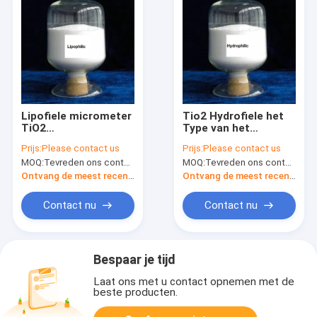
Lipofiele micrometer
Tio2 Hydrofiele het
TiO2
Type van het
Titaandioxidepoeder
Poederjapan van het
Prijs:
Please contact us
Prijs:
Please contact us
Cosmetica-industrie
Micrometertitaandioxide
MOQ:
Tevreden ons contacteren
MOQ:
Tevreden ons contacteren
Schoonheidsmiddelenran
Ontvang de meest recente Prijs
Ontvang de meest recente Prijs
Contact nu
Contact nu
Bespaar je tijd
Laat ons met u contact opnemen met de
beste producten.