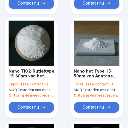
Contact nu
Contact nu
Nano TiO2-Rutieltype
Nano het Type 15-
15-60nm van het
50nm van Anatase
Titaandioxidepoeder
van het
Prijs:
Please contact us
Prijs:
Please contact us
Zuiverheid 99,8%
Titaandioxidepoeder
MOQ:
Tevreden ons contacteren
MOQ:
Tevreden ons contacteren
Zuiverheid 99,8%
Ontvang de meest recente Prijs
Ontvang de meest recente Prijs
Contact nu
Contact nu