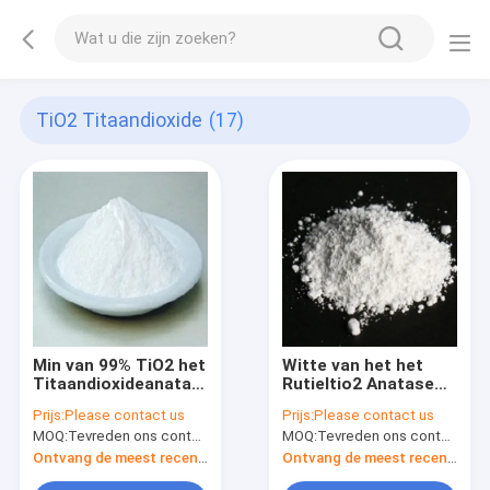
TiO2 Titaandioxide
(17)
Min van 99% TiO2 het
Witte van het het
Titaandioxideanatase
Rutieltio2 Anatase
CAS 13463-67-7
Lithium van het
Prijs:
Please contact us
Prijs:
Please contact us
Poedertitaandioxide
MOQ:
Tevreden ons contacteren
MOQ:
Tevreden ons contacteren
de Batterijindustrie
Ontvang de meest recente Prijs
Ontvang de meest recente Prijs