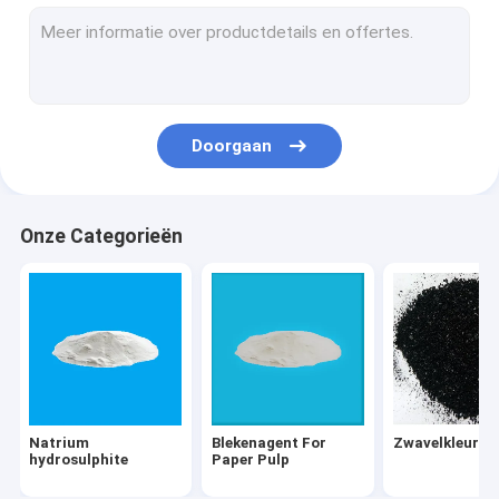
Directe Kleurstoffen
Textielhelpers
Fluorescent Pigmentdeeg
Doorgaan
vatkleurstoffen
Polycarbosilanechemische producten
Onze Categorieën
Natrium
Blekenagent For
Zwavelkleurst
hydrosulphite
Paper Pulp