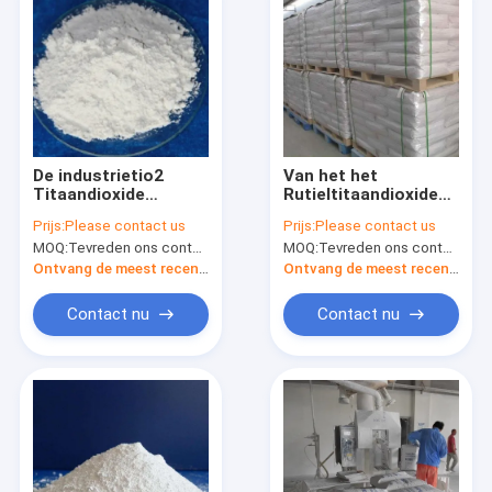
De industrietio2
Van het het
Titaandioxide
Rutieltitaandioxide
Anatase CAS 13463
van CAS 1317-80-2
Prijs:
Please contact us
Prijs:
Please contact us
67 7
de Industrierang voor
MOQ:
Tevreden ons contacteren
MOQ:
Tevreden ons contacteren
Inkt
Ontvang de meest recente Prijs
Ontvang de meest recente Prijs
Contact nu
Contact nu
Thuis
Producten
Over ons