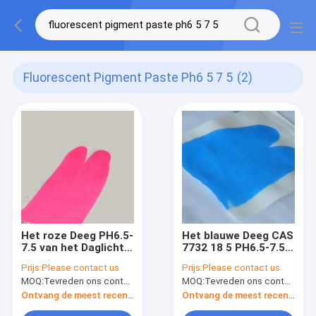
Fluorescent Pigment Paste Ph6 5 7 5
(2)
Het roze Deeg PH6.5-
Het blauwe Deeg CAS
7.5 van het Daglicht
7732 18 5 PH6.5-7.5
Fluorescente
van het Daglicht
Prijs:
Please contact us
Prijs:
Please contact us
Pigment Op basis van
Fluorescente
MOQ:
Tevreden ons contacteren
MOQ:
Tevreden ons contacteren
water
Pigment
Ontvang de meest recente Prijs
Ontvang de meest recente Prijs