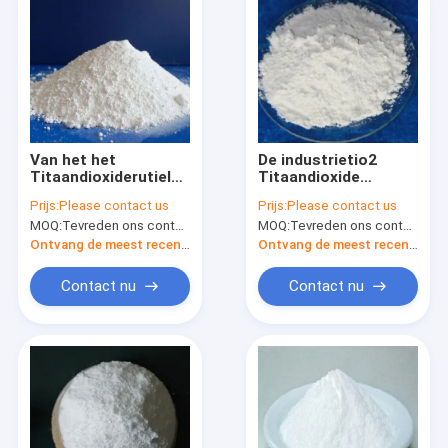
Van het het
De industrietio2
Titaandioxiderutiel
Titaandioxide
van CAS 1317-80-2
Anatase CAS 13463
Prijs:
Please contact us
Prijs:
Please contact us
TiO2 Hoge Dekking
67 7
MOQ:
Tevreden ons contacteren
MOQ:
Tevreden ons contacteren
de ultra
Ontvang de meest recente Prijs
Ontvang de meest recente Prijs
Contact nu
Contact nu
Huis
Producten
Ongeveer ons