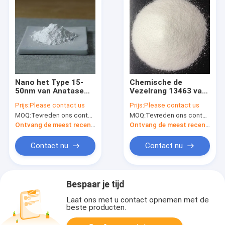
Nano het Type 15-
Chemische de
50nm van Anatase
Vezelrang 13463 van
van het
het Anatasetio2
Prijs:
Please contact us
Prijs:
Please contact us
Titaandioxidepoeder
Titaandioxide 67 7
MOQ:
Tevreden ons contacteren
MOQ:
Tevreden ons contacteren
Zuiverheid 99,8%
voor Viscosevezel
Ontvang de meest recente Prijs
Ontvang de meest recente Prijs
Contact nu
Contact nu
Bespaar je tijd
Laat ons met u contact opnemen met de
beste producten.