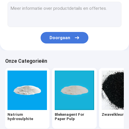
TiO2 Titaandioxide
Dierenvoeradditieven
Fosfor en Fosfaat
Doorgaan
Verspreid Kleurstoffen
Directe Kleurstoffen
Onze Categorieën
Textielhelpers
Fluorescent Pigmentdeeg
vatkleurstoffen
Natrium
Blekenagent For
Zwavelkleurst
hydrosulphite
Paper Pulp