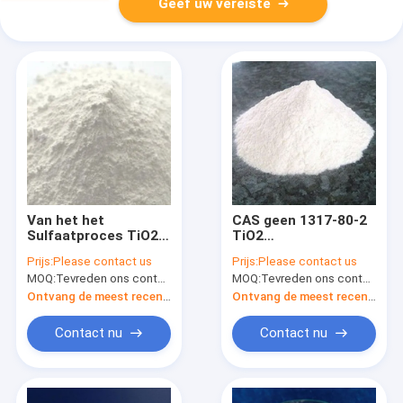
Geef uw vereiste
Van het het
CAS geen 1317-80-2
Sulfaatproces TiO2
TiO2
van CAS 1317-80-2
Titaandioxiderutiel
Prijs:
Please contact us
Prijs:
Please contact us
het
voor Masterbatch
MOQ:
Tevreden ons contacteren
MOQ:
Tevreden ons contacteren
Titaandioxiderutiel
voor Decoratief
Ontvang de meest recente Prijs
Ontvang de meest recente Prijs
Document
Contact nu
Contact nu