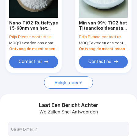
Fabrieksreis
Kwaliteitscontrole
Nano TiO2-Rutieltype
Min van 99% TiO2 het
15-60nm van het
Titaandioxideanatase
Contacteer ons
Titaandioxidepoeder
CAS 13463-67-7
Prijs:
Please contact us
Prijs:
Please contact us
Zuiverheid 99,8%
MOQ:
Tevreden ons contacteren
MOQ:
Tevreden ons contacteren
Nieuws
Ontvang de meest recente Prijs
Ontvang de meest recente Prijs
Gevallen
Contact nu
Contact nu
Bekijk meer
Natrium hydrosulphite
Blekenagent For Paper Pulp
Laat Een Bericht Achter
We Zullen Snel Antwoorden
Zwavelkleurstoffen
Gemeenschappelijke Additieven voor levensmiddelen