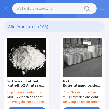
Alle Producten
(166)
Witte van het het
Het
Rutieltio2 Anatase
Rutieltitaandioxide
Lithium van het
CAS No van de de
Prijs:
Please contact us
Prijs:
Please contact us
Poedertitaandioxide
industrierang. 1317
MOQ:
Tevreden ons contacteren
MOQ:
Tevreden ons contacteren
de Batterijindustrie
80 2 voor Plastiek
Ontvang de meest recente Prijs
Ontvang de meest recente Prijs