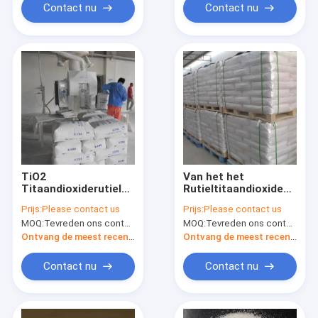
Contact nu
Contact nu
TiO2
Van het het
Titaandioxiderutiel
Rutieltitaandioxide
en Anatase-de
van CAS 1317-80-2
Prijs:
Please contact us
Prijs:
Please contact us
Industrierang CAS
de Industrierang voor
MOQ:
Tevreden ons contacteren
MOQ:
Tevreden ons contacteren
1317-80-2
Inkt
Ontvang de meest recente Prijs
Ontvang de meest recente Prijs
Contact nu
Contact nu