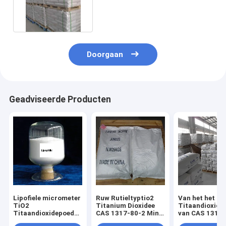
1317-80-2 de Industrierang
voor Inkt
Doorgaan
Geadviseerde Producten
Lipofiele micrometer
Ruw Rutieltyptio2
Van het het
TiO2
Titanium Dioxidee
Titaandioxider
Titaandioxidepoeder
CAS 1317-80-2 Min
van CAS 1317
Cosmetica-industrie
98%
TiO2 de