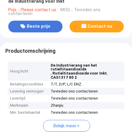
de Industrierang voor Inkt
Prijs：Please contact us
MOQ：Tevreden ons
contacteren
Beste prijs
Contact nu
Productomschrijving
De Industrierang van het
rutieltitaandioxide
Hoog licht
,
,
Rutieltitaandioxide voor Inkt
CAS1317 80 2
Betalingscondities
T/T, D/P, L/C ENZ.
Levering vermogen
Tevreden ons contacteren
Levertijd
Tevreden ons contacteren
Merknaam
Zhanjiu
Min. bestelaantal
Tevreden ons contacteren
Bekijk meer